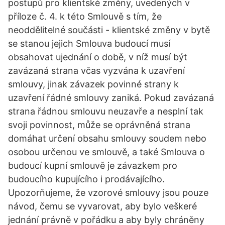
postupů pro klientské změny, uvedených v
příloze č. 4. k této Smlouvě s tím, že
neoddělitelné součásti - klientské změny v bytě
se stanou jejich Smlouva budoucí musí
obsahovat ujednání o době, v níž musí být
zavázaná strana včas vyzvána k uzavření
smlouvy, jinak závazek povinné strany k
uzavření řádné smlouvy zaniká. Pokud zavázaná
strana řádnou smlouvu neuzavře a nesplní tak
svoji povinnost, může se oprávněná strana
domáhat určení obsahu smlouvy soudem nebo
osobou určenou ve smlouvě, a také Smlouva o
budoucí kupní smlouvě je závazkem pro
budoucího kupujícího i prodávajícího.
Upozorňujeme, že vzorové smlouvy jsou pouze
návod, čemu se vyvarovat, aby bylo veškeré
jednání právně v pořádku a aby byly chráněny