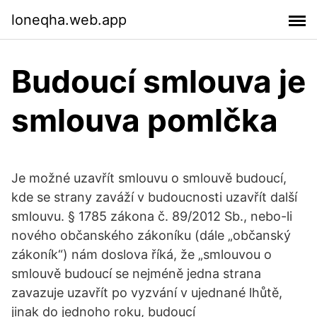
loneqha.web.app
Budoucí smlouva je
smlouva pomlčka
Je možné uzavřít smlouvu o smlouvě budoucí,
kde se strany zaváží v budoucnosti uzavřít další
smlouvu. § 1785 zákona č. 89/2012 Sb., nebo-li
nového občanského zákoníku (dále „občanský
zákoník“) nám doslova říká, že „smlouvou o
smlouvě budoucí se nejméně jedna strana
zavazuje uzavřít po vyzvání v ujednané lhůtě,
jinak do jednoho roku, budoucí