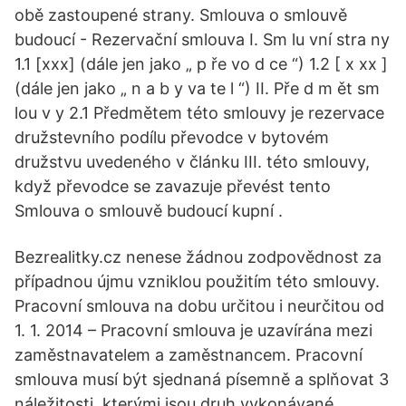
obě zastoupené strany. Smlouva o smlouvě
budoucí - Rezervační smlouva I. Sm lu vní stra ny
1.1 [xxx] (dále jen jako „ p ře vo d ce “) 1.2 [ x xx ]
(dále jen jako „ n a b y va te l “) II. Pře d m ět sm
lou v y 2.1 Předmětem této smlouvy je rezervace
družstevního podílu převodce v bytovém
družstvu uvedeného v článku III. této smlouvy,
když převodce se zavazuje převést tento
Smlouva o smlouvě budoucí kupní .
Bezrealitky.cz nenese žádnou zodpovědnost za
případnou újmu vzniklou použitím této smlouvy.
Pracovní smlouva na dobu určitou i neurčitou od
1. 1. 2014 – Pracovní smlouva je uzavírána mezi
zaměstnavatelem a zaměstnancem. Pracovní
smlouva musí být sjednaná písemně a splňovat 3
náležitosti, kterými jsou druh vykonávané