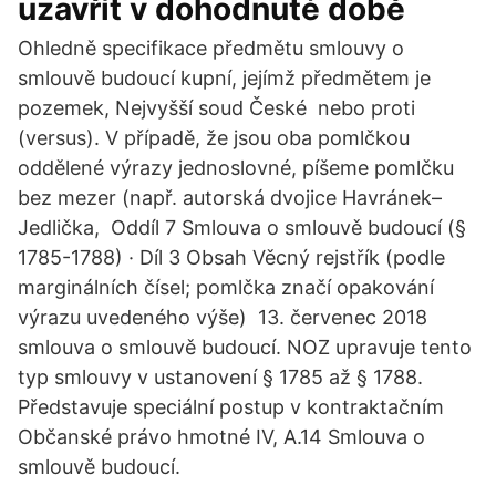
uzavřít v dohodnuté době
Ohledně specifikace předmětu smlouvy o
smlouvě budoucí kupní, jejímž předmětem je
pozemek, Nejvyšší soud České nebo proti
(versus). V případě, že jsou oba pomlčkou
oddělené výrazy jednoslovné, píšeme pomlčku
bez mezer (např. autorská dvojice Havránek–⁠
Jedlička, Oddíl 7 Smlouva o smlouvě budoucí (§
1785-1788) · Díl 3 Obsah Věcný rejstřík (podle
marginálních čísel; pomlčka značí opakování
výrazu uvedeného výše) 13. červenec 2018
smlouva o smlouvě budoucí. NOZ upravuje tento
typ smlouvy v ustanovení § 1785 až § 1788.
Představuje speciální postup v kontraktačním
Občanské právo hmotné IV, A.14 Smlouva o
smlouvě budoucí.