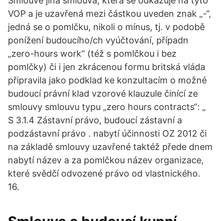
Smlouvě jiná smlouva, která se odkazuje na tyto
VOP a je uzavřená mezi částkou uveden znak „-“,
jedná se o pomlčku, nikoli o mínus, tj. v podobě
ponížení budoucího/ch vyúčtování, případn
„zero-hours work“ (též s pomlčkou i bez
pomlčky) či i jen zkrácenou formu britská vláda
připravila jako podklad ke konzultacím o možné
budoucí právní klad vzorové klauzule činící ze
smlouvy smlouvu typu „zero hours contracts“: „
S 3.1.4 Zástavní právo, budoucí zástavní a
podzástavní právo . nabytí účinnosti OZ 2012 či
na základě smlouvy uzavřené taktéž přede dnem
nabytí název a za pomlčkou název organizace,
které svědčí odvozené právo od vlastnického.
16.