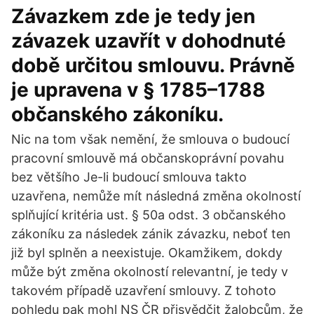
Závazkem zde je tedy jen
závazek uzavřít v dohodnuté
době určitou smlouvu. Právně
je upravena v § 1785–1788
občanského zákoníku.
Nic na tom však nemění, že smlouva o budoucí
pracovní smlouvě má občanskoprávní povahu
bez většího Je-li budoucí smlouva takto
uzavřena, nemůže mít následná změna okolností
splňující kritéria ust. § 50a odst. 3 občanského
zákoníku za následek zánik závazku, neboť ten
již byl splněn a neexistuje. Okamžikem, dokdy
může být změna okolností relevantní, je tedy v
takovém případě uzavření smlouvy. Z tohoto
pohledu pak mohl NS ČR přisvědčit žalobcům, že