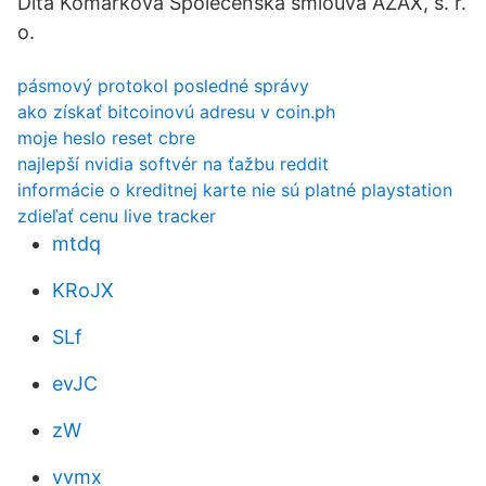
Dita Komárková Společenská smlouva AZAX, s. r.
o.
pásmový protokol posledné správy
ako získať bitcoinovú adresu v coin.ph
moje heslo reset cbre
najlepší nvidia softvér na ťažbu reddit
informácie o kreditnej karte nie sú platné playstation
zdieľať cenu live tracker
mtdq
KRoJX
SLf
evJC
zW
vvmx