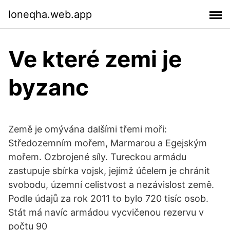
loneqha.web.app
Ve které zemi je
byzanc
Země je omývána dalšími třemi moři:
Středozemním mořem, Marmarou a Egejským
mořem. Ozbrojené síly. Tureckou armádu
zastupuje sbírka vojsk, jejímž účelem je chránit
svobodu, územní celistvost a nezávislost země.
Podle údajů za rok 2011 to bylo 720 tisíc osob.
Stát má navíc armádou vycvičenou rezervu v
počtu 90