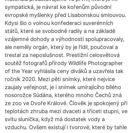
sympatická, je návrat ke kořenům původní
evropské myšlenky před Lisabonskou smlouvou.
Kdysi šlo o volnou konfederaci suverénních
států, které se svobodně radily a na základě
vzájemné dohody a výhodnosti spolupracovaly,
ale neměly orgán, který by je řídil, poučoval a
trestal za neposlušnost. Prestižní celosvětová
soutěž fotografů přírody Wildlife Photographer
of the Year vyhlásila ceny diváků a uzavřela tak
ročník 2020. Mezi pěti snímky, které nejvíce
zaujaly veřejnost, je i snímek umírajícího bílého
nosorožce Súdána, kterého mnoho Čechů zná
ze zoo ve Dvoře Králové. Člověk je spokojený při
teplotách zhruba mezi dvaceti a třiceti stupni, ve
svitu sluníčka, když má dostatek vody a
vzduchu. Ovšem existují i tvorové, které by tahle