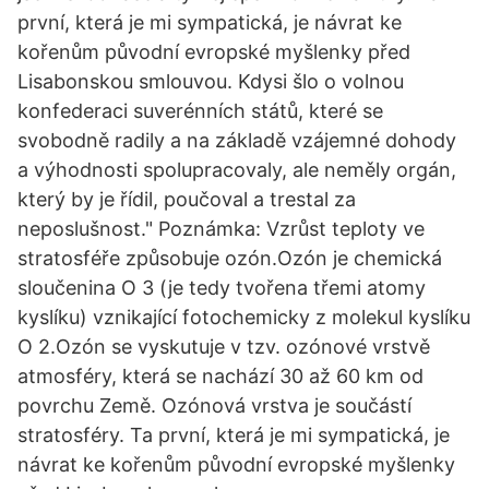
první, která je mi sympatická, je návrat ke
kořenům původní evropské myšlenky před
Lisabonskou smlouvou. Kdysi šlo o volnou
konfederaci suverénních států, které se
svobodně radily a na základě vzájemné dohody
a výhodnosti spolupracovaly, ale neměly orgán,
který by je řídil, poučoval a trestal za
neposlušnost." Poznámka: Vzrůst teploty ve
stratosféře způsobuje ozón.Ozón je chemická
sloučenina O 3 (je tedy tvořena třemi atomy
kyslíku) vznikající fotochemicky z molekul kyslíku
O 2.Ozón se vyskutuje v tzv. ozónové vrstvě
atmosféry, která se nachází 30 až 60 km od
povrchu Země. Ozónová vrstva je součástí
stratosféry. Ta první, která je mi sympatická, je
návrat ke kořenům původní evropské myšlenky