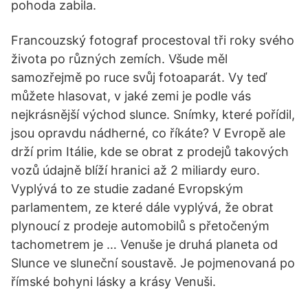
pohoda zabila.
Francouzský fotograf procestoval tři roky svého
života po různých zemích. Všude měl
samozřejmě po ruce svůj fotoaparát. Vy teď
můžete hlasovat, v jaké zemi je podle vás
nejkrásnější východ slunce. Snímky, které pořídil,
jsou opravdu nádherné, co říkáte? V Evropě ale
drží prim Itálie, kde se obrat z prodejů takových
vozů údajně blíží hranici až 2 miliardy euro.
Vyplývá to ze studie zadané Evropským
parlamentem, ze které dále vyplývá, že obrat
plynoucí z prodeje automobilů s přetočeným
tachometrem je … Venuše je druhá planeta od
Slunce ve sluneční soustavě. Je pojmenovaná po
římské bohyni lásky a krásy Venuši.