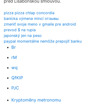
před Lisabonskou smlouvou.
pizza pizza chlap concordia
banícka výmena mincí отзывы
zmeniť svoje meno v gmaile pre android
prevod $ na rupia
japonský jen na peso
paypal momentálne nemôže prepojiť banku
Br
rM
wq
QfKIP
PJC
Kryptoměny metronomu