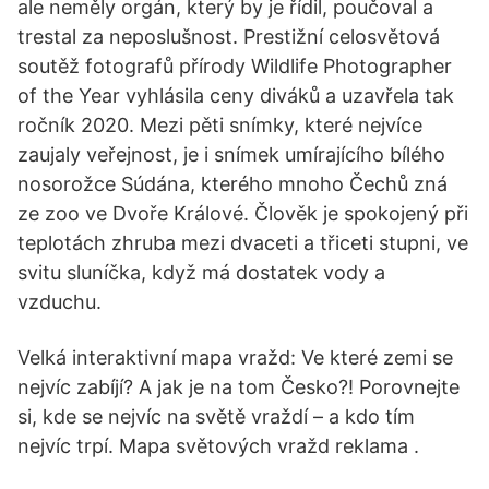
ale neměly orgán, který by je řídil, poučoval a
trestal za neposlušnost. Prestižní celosvětová
soutěž fotografů přírody Wildlife Photographer
of the Year vyhlásila ceny diváků a uzavřela tak
ročník 2020. Mezi pěti snímky, které nejvíce
zaujaly veřejnost, je i snímek umírajícího bílého
nosorožce Súdána, kterého mnoho Čechů zná
ze zoo ve Dvoře Králové. Člověk je spokojený při
teplotách zhruba mezi dvaceti a třiceti stupni, ve
svitu sluníčka, když má dostatek vody a
vzduchu.
Velká interaktivní mapa vražd: Ve které zemi se
nejvíc zabíjí? A jak je na tom Česko?! Porovnejte
si, kde se nejvíc na světě vraždí – a kdo tím
nejvíc trpí. Mapa světových vražd reklama .