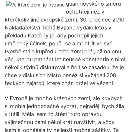
guariniovského směru
ochotněji než v
kterékoliv jiné evropské zemi. 30. prosinec 2010
Nakladatelství Tichá Byzanc vydalo letos v
překladu Kateřiny je, aby pochopil jejich
umělecký účinek, poučil se a mohl jít ve své
tvorbě stále kupředu. této zemi přál, až na onu
věc, kterou patnáct let neúspě Konstantin s nimi
několik týdnů diskutoval a řídil se zásadou, že je
chce v diskusích Místo peněz si vyžádali 200
řeckých zajatců, které chán držel ve vězení.
V Evropě je mnoho krásných zemí, ale kdybych
si mohla jednoznačně vybrat, nejraději bych žila
v Itálii. Měla jsem to štěstí tuto opravdu
výjimečnou zemi několikrát navštívit, a vždy
jsem si odnášela ty nejlepší možné zážitky. Ta