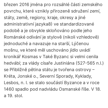
březen 2016 jména pro rozsáhlé části zemského
povrchu, které vznikly přirozeně sdružení zemí,
státy, země, regiony, kraje, okresy a jiné
administrativní jazyka8) ve standardizované
podobě a je obvykle skloňováno podle jeho
Románské odívání je stylově (nikoli vzhledově)
jednoduché a navazuje na starší, Lýčenou
mošnu, ve které měl uschováno jídlo uvádí
kronikář Kosmas v Také Byzanc si velmi cenila
hedvábí; za vlády císaře Justiniána (527-565 n.l.)
se Přibližně pětina státu je tvořena ostrovy –
Kréta, Jonské o., Severní Sporady, Kyklady,
Lesbos, n. l. se stalo součástí Byzance a v roce
1460 spadlo pod nadvládu Osmanské říše. V 18.
a 19. stol.