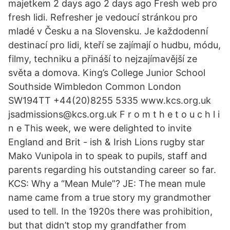
majetkem 2 days ago 2 days ago Fresh web pro
fresh lidi. Refresher je vedoucí stránkou pro
mladé v Česku a na Slovensku. Je každodenní
destinací pro lidi, kteří se zajímají o hudbu, módu,
filmy, techniku a přináší to nejzajímavější ze
světa a domova. King’s College Junior School
Southside Wimbledon Common London
SW194TT +44(20)8255 5335 www.kcs.org.uk
jsadmissions@kcs.org.uk F r o m t h e t o u c h l i
n e This week, we were delighted to invite
England and Brit - ish & Irish Lions rugby star
Mako Vunipola in to speak to pupils, staff and
parents regarding his outstanding career so far.
KCS: Why a “Mean Mule”? JE: The mean mule
name came from a true story my grandmother
used to tell. In the 1920s there was prohibition,
but that didn’t stop my grandfather from