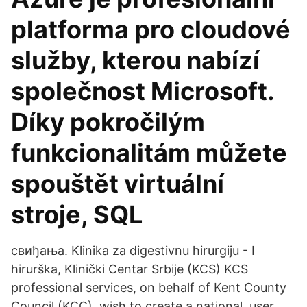
platforma pro cloudové
služby, kterou nabízí
společnost Microsoft.
Díky pokročilým
funkcionalitám můžete
spouštět virtuální
stroje, SQL
свиђања. Klinika za digestivnu hirurgiju - I
hirurška, Klinički Centar Srbije (KCS) KCS
professional services, on behalf of Kent County
Council (KCC), wish to create a national, user