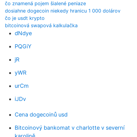
čo znamená pojem šialené peniaze
dosiahne dogecoin niekedy hranicu 1 000 dolárov
čo je usdt krypto
bitcoinová swapová kalkulačka
dNdye
PQGiY
jR
yWR
urCm
iJDv
Cena dogecoinů usd
Bitcoinový bankomat v charlotte v severní
karolině