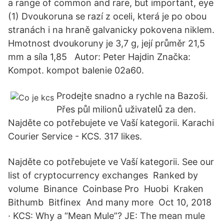
a range of common and rare, but important, eye
(1) Dvoukoruna se razí z oceli, která je po obou
stranách i na hraně galvanicky pokovena niklem.
Hmotnost dvoukoruny je 3,7 g, její průměr 21,5
mm a síla 1,85 Autor: Peter Hajdin Značka:
Kompot. kompot balenie 02a60.
Prodejte snadno a rychle na Bazoši.
Přes půl milionů uživatelů za den.
Najděte co potřebujete ve Vaší kategorii. Karachi
Courier Service - KCS. 317 likes.
Najděte co potřebujete ve Vaší kategorii. See our
list of cryptocurrency exchanges ️ Ranked by
volume ️ Binance ️ Coinbase Pro ️ Huobi ️ Kraken ️
Bithumb ️ Bitfinex ️ And many more ️ Oct 10, 2018
· KCS: Why a “Mean Mule”? JE: The mean mule