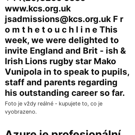
www.kcs.org.uk
jsadmissions@kcs.org.uk F r
o m t h e t o u c h l i n e This
week, we were delighted to
invite England and Brit - ish &
Irish Lions rugby star Mako
Vunipola in to speak to pupils,
staff and parents regarding
his outstanding career so far.
Foto je vždy reálné - kupujete to, co je
vyobrazeno.
Azure je profesionální