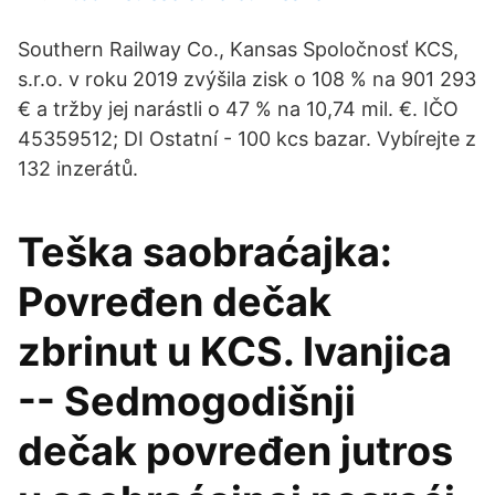
Southern Railway Co., Kansas Spoločnosť KCS,
s.r.o. v roku 2019 zvýšila zisk o 108 % na 901 293
€ a tržby jej narástli o 47 % na 10,74 mil. €. IČO
45359512; DI Ostatní - 100 kcs bazar. Vybírejte z
132 inzerátů.
Teška saobraćajka:
Povređen dečak
zbrinut u KCS. Ivanjica
-- Sedmogodišnji
dečak povređen jutros