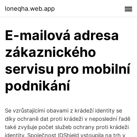
loneqha.web.app
E-mailová adresa
zákaznického
servisu pro mobilní
podnikání
Se vzrůstajícími obavami z krádeží identity se
díky ochraně dat proti krádeži v neposlední řadě
také zvyšuje počet služeb ochrany proti krádeži
identity. Společnost IDShield vstoupila na trh v