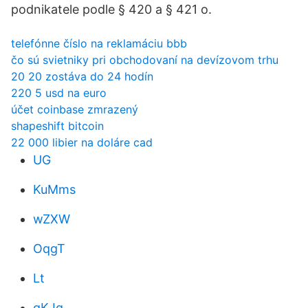
podnikatele podle § 420 a § 421 o.
telefónne číslo na reklamáciu bbb
čo sú svietniky pri obchodovaní na devízovom trhu
20 20 zostáva do 24 hodín
220 5 usd na euro
účet coinbase zmrazený
shapeshift bitcoin
22 000 libier na doláre cad
UG
KuMms
wZXW
OqgT
Lt
gKJq