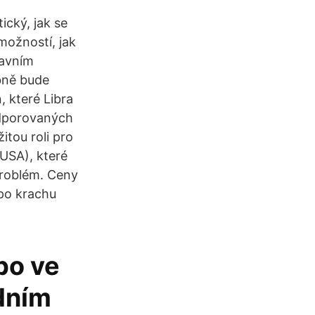
ický, jak se
možností, jak
lavním
bně bude
 které Libra
odporovaných
itou roli pro
 USA), které
 problém. Ceny
 po krachu
bo ve
zdním