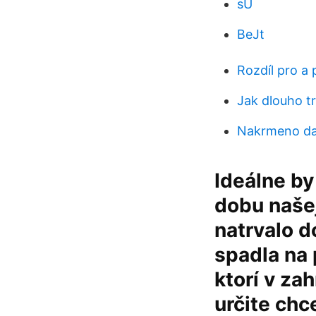
sU
BeJt
Rozdíl pro a
Jak dlouho t
Nakrmeno dal
Ideálne by
dobu našej
natrvalo d
spadla na 
ktorí v zah
určite chc