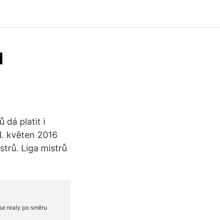
u
 dá platit i
31. květen 2016
trů. Liga mistrů