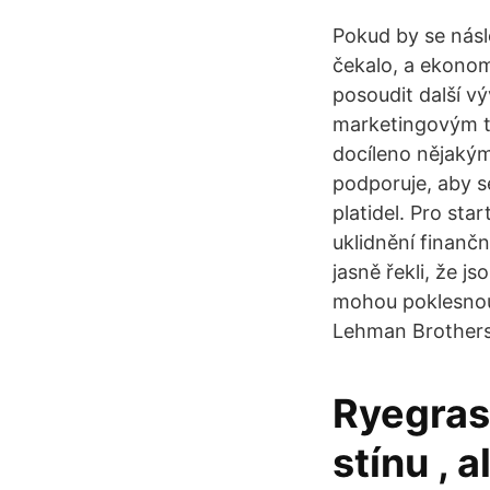
Pokud by se násl
čekalo, a ekonomi
posoudit další v
marketingovým t
docíleno nějaký
podporuje, aby s
platidel. Pro sta
uklidnění finančn
jasně řekli, že j
mohou poklesnout,
Lehman Brothers.
Ryegras
stínu , 