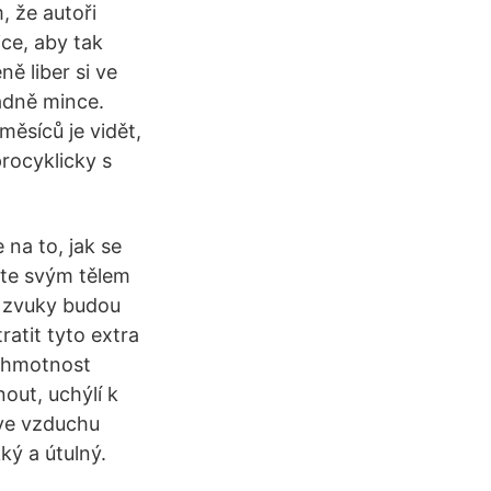
, že autoři
ice, aby tak
ně liber si ve
adně mince.
měsíců je vidět,
rocyklicky s
 na to, jak se
jte svým tělem
 zvuky budou
ratit tyto extra
á hmotnost
nout, uchýlí k
 ve vzduchu
ký a útulný.