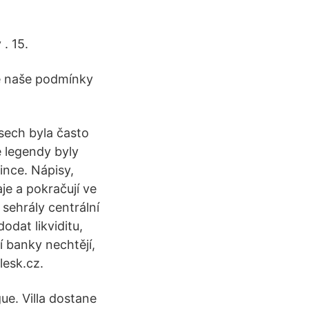
. 15.
ré naše podmínky
isech byla často
é legendy byly
ince. Nápisy,
je a pokračují ve
 sehrály centrální
odat likviditu,
 banky nechtějí,
lesk.cz.
ue. Villa dostane