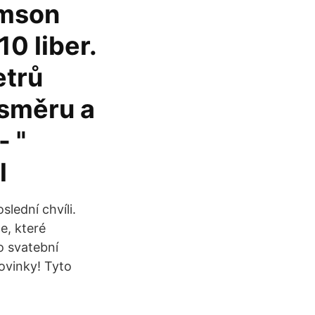
emson
10 liber.
etrů
 směru a
 "
l
slední chvíli.
e, které
o svatební
ovinky! Tyto