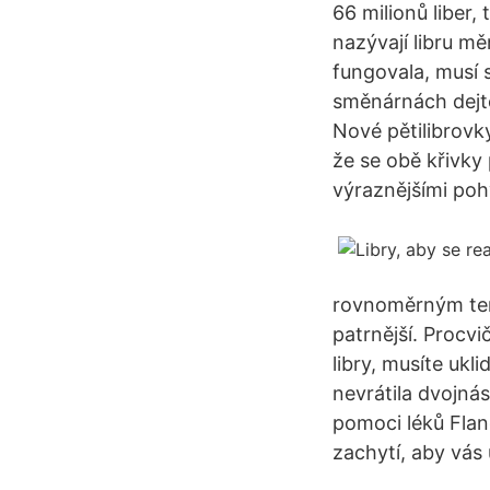
66 milionů liber,
nazývají libru mě
fungovala, musí s
směnárnách dejt
Nové pětilibrovk
že se obě křivky
výraznějšími poh
rovnoměrným tem
patrnější. Procvi
libry, musíte ukl
nevrátila dvojnás
pomoci léků Flane
zachytí, aby vás 