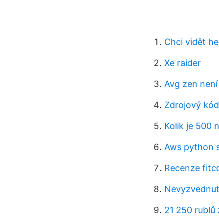
Chci vidět h
Xe raider
Avg zen není
Zdrojový kód
Kolik je 500
Aws python 
Recenze fitc
Nevyzvednut
21 250 rublů