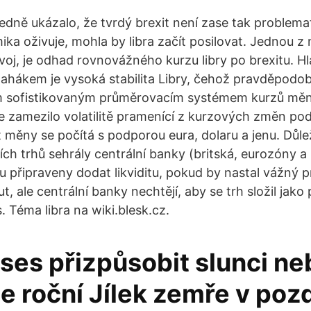
edně ukázalo, že tvrdý brexit není zase tak problemat
ka oživuje, mohla by libra začít posilovat. Jednou z 
ývoj, je odhad rovnovážného kurzu libry po brexitu. H
ahákem je vysoká stabilita Libry, čehož pravděpodo
m sofistikovaným průměrovacím systémem kurzů měn,
e zamezilo volatilitě pramenící z kurzových změn p
rt měny se počítá s podporou eura, dolaru a jenu. Důlež
ích trhů sehrály centrální banky (britská, eurozóny a
sou připraveny dodat likviditu, pokud by nastal vážný
 ale centrální banky nechtějí, aby se trh složil jako
 Téma libra na wiki.blesk.cz.
ses přizpůsobit slunci ne
ale roční Jílek zemře v po