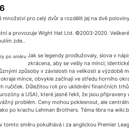
6
nožství pro celý dvůr a rozdělit jej na dvě poloviny 
stní a provozuje Wight Hat Ltd. ©2003-2020. Veške
nutím zde..
Jak se legendy prodlužovaly, slova v náp
zkrácena, aby se vešly na minci; identick
ůznými způsoby v závislosti na velikosti a výzdobě m
okraje mince, obvykle začínají ve středu horního okra
ručiček. Důležitou roli pro uklidnění finančních trhů
urozóny a USA), které jasně řekli, že jsou připraveny d
vážný problém. Ceny mohou poklesnout, ale centrální
 jako po krachu Lehman Brothers. Téma libra na wiki.b
 v tomto směru pokulhává i za anglickou Premier Leag