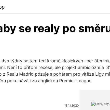
pp
 aby se realy po směr
 dva týdny se tam teď kromě klasických liber šterlinků
ými. Není to přitom recese, ale projekt ambiciózní a 
o z Realu Madrid pózuje s pohárem pro vítěze Ligy mis
ru pokulhává i za anglickou Premier League.
18.11.2020