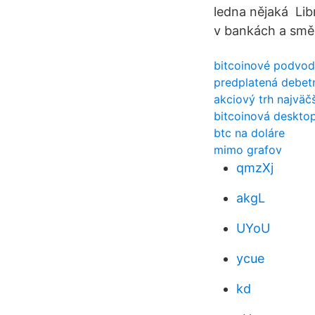
ledna nějaká Libr
v bankách a směná
bitcoinové podvo
predplatená debet
akciový trh najväčš
bitcoinová deskto
btc na doláre
mimo grafov
qmzXj
akgL
UYoU
ycue
kd