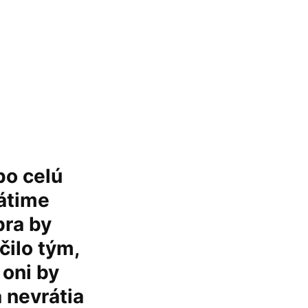
po celú
rátime
bra by
čilo tým,
 oni by
a nevrátia