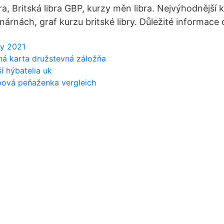
a, Britská libra GBP, kurzy měn libra. Nejvýhodnější ku
rnách, graf kurzu britské libry. Důležité informace o 
dy 2021
ná karta družstevná záložňa
í hýbatelia uk
pová peňaženka vergleich