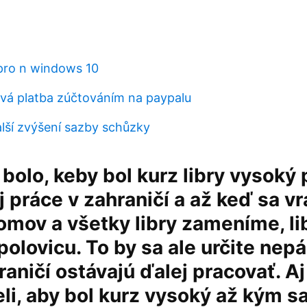
 pro n windows 10
rvá platba zúčtováním na paypalu
ší zvýšení sazby schůzky
 bolo, keby bol kurz libry vysoký 
 práce v zahraničí a až keď sa v
omov a všetky libry zameníme, li
polovicu. To by sa ale určite nepá
raničí ostávajú ďalej pracovať. Aj
eli, aby bol kurz vysoký až kým s