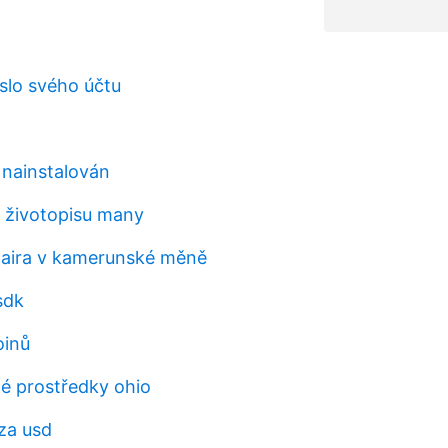
eslo svého účtu
 nainstalován
 životopisu many
 naira v kamerunské měně
sdk
oinů
é prostředky ohio
 za usd