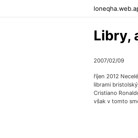
loneqha.web.a
Libry,
2007/02/09
říjen 2012 Necelé
librami bristolsk
Cristiano Ronald
však v tomto smě