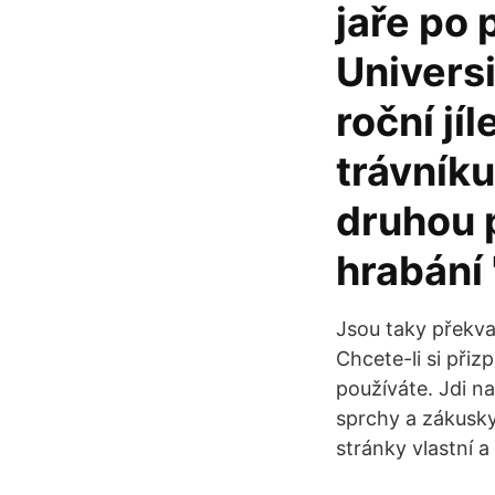
jaře po
Universi
roční jí
trávníku
druhou 
hrabání 
Jsou taky překvap
Chcete-li si přiz
používáte. Jdi n
sprchy a zákusky
stránky vlastní 