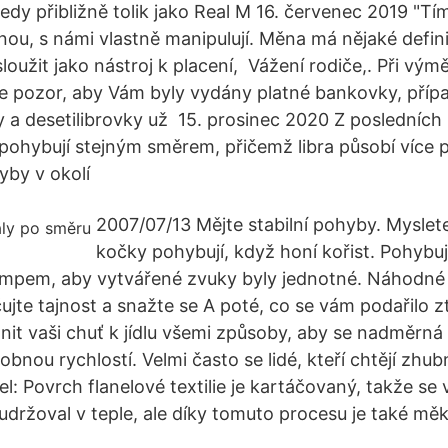
 tedy přibližně tolik jako Real M 16. červenec 2019 "Tím
nou, s námi vlastně manipulují. Měna má nějaké defin
loužit jako nástroj k placení, Vážení rodiče,. Při výmě
e pozor, aby Vám byly vydány platné bankovky, příp
y a desetilibrovky už 15. prosinec 2020 Z posledních 
 pohybují stejným směrem, přičemž libra působí více p
yby v okolí
2007/07/13 Mějte stabilní pohyby. Myslete
kočky pohybují, když honí kořist. Pohybu
pem, aby vytvářené zvuky byly jednotné. Náhodné
čujte tajnost a snažte se A poté, co se vám podařilo zt
idnit vaši chuť k jídlu všemi způsoby, aby se nadměrn
obnou rychlostí. Velmi často se lidé, kteří chtějí zhub
l: Povrch flanelové textilie je kartáčovaný, takže se
udržoval v teple, ale díky tomuto procesu je také měk