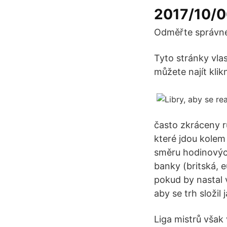
2017/10/0
Odměřte správné m
Tyto stránky vla
můžete najít klik
často zkráceny r
které jdou kolem 
směru hodinových 
banky (britská, e
pokud by nastal 
aby se trh složil
Liga mistrů však