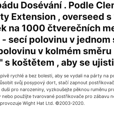
 pádu Dosévání . Podle Cl
ty Extension , overseed s 
lek na 1000 čtverečních m
 - secí polovinu v jednom
polovinu v kolmém směru -
" s koštětem , aby se ujisti
ivě rychlé a bez bolesti, aby se vydali na párty na po
působit svůj posypový dort, stačí zapnout postřikovač
a duši pro narozeniny, vyzkoušejte pěknou ruměnu pr
 nebo použijte tvarované postřikovače pro zábavu n
a provozuje Wight Hat Ltd. ©2003-2020.