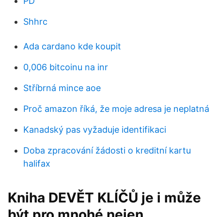
PD
Shhrc
Ada cardano kde koupit
0,006 bitcoinu na inr
Stříbrná mince aoe
Proč amazon říká, že moje adresa je neplatná
Kanadský pas vyžaduje identifikaci
Doba zpracování žádosti o kreditní kartu
halifax
Kniha DEVĚT KLÍČŮ je i může
být pro mnohé nejen