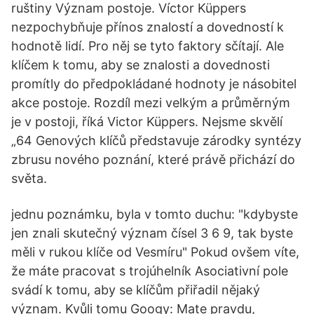
ruštiny Význam postoje. Víctor Küppers
nezpochybňuje přínos znalostí a dovedností k
hodnotě lidí. Pro něj se tyto faktory sčítají. Ale
klíčem k tomu, aby se znalosti a dovednosti
promítly do předpokládané hodnoty je násobitel
akce postoje. Rozdíl mezi velkým a průměrným
je v postoji, říká Victor Küppers. Nejsme skvělí
„64 Genových klíčů představuje zárodky syntézy
zbrusu nového poznání, které právě přichází do
světa.
jednu poznámku, byla v tomto duchu: "kdybyste
jen znali skutečný význam čísel 3 6 9, tak byste
měli v rukou klíče od Vesmíru" Pokud ovšem víte,
že máte pracovat s trojúhelník Asociativní pole
svádí k tomu, aby se klíčům přiřadil nějaký
význam. Kvůli tomu Googy: Mate pravdu,