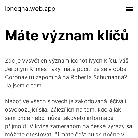
loneqha.web.app
Máte význam klíčů
Zde je vysvětlen význam jednotlivých klíčů. Váš
Jeroným Klimeš Taky máte pocit, že se v době
Coronaviru zapomíná na Roberta Schumanna?
Já jsem o tom
Neboť ve všech slovech je zakódovaná léčivá i
osvobozující síla. Záleží jen na tom, kdo a jak
sám chce nebo může takovéto informace
přijmout. V kvíze zameranom na české výrazy sa
môžete otestovať, či máte češtinu skutočne v