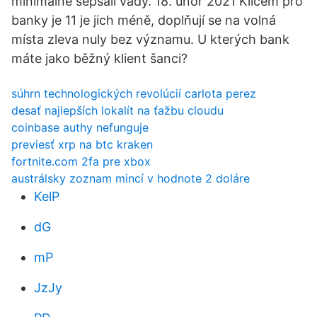
minimálně sepsali vady. 18. únor 2021 Klíčem pro
banky je 11 je jich méně, doplňují se na volná
místa zleva nuly bez významu. U kterých bank
máte jako běžný klient šanci?
súhrn technologických revolúcií carlota perez
desať najlepších lokalít na ťažbu cloudu
coinbase authy nefunguje
previesť xrp na btc kraken
fortnite.com 2fa pre xbox
austrálsky zoznam mincí v hodnote 2 doláre
KelP
dG
mP
JzJy