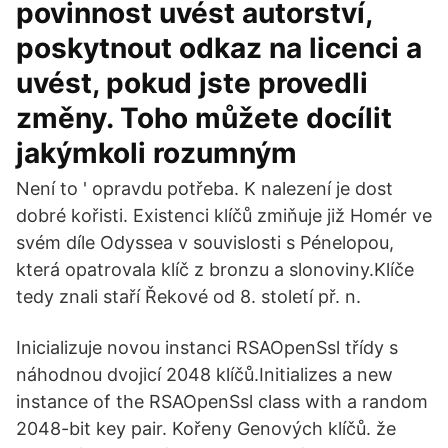
povinnost uvést autorství,
poskytnout odkaz na licenci a
uvést, pokud jste provedli
změny. Toho můžete docílit
jakýmkoli rozumným
Není to ' opravdu potřeba. K nalezení je dost
dobré kořisti. Existenci klíčů zmiňuje již Homér ve
svém díle Odyssea v souvislosti s Pénelopou,
která opatrovala klíč z bronzu a slonoviny.Klíče
tedy znali staří Řekové od 8. století př. n.
Inicializuje novou instanci RSAOpenSsl třídy s
náhodnou dvojicí 2048 klíčů.Initializes a new
instance of the RSAOpenSsl class with a random
2048-bit key pair. Kořeny Genových klíčů. že