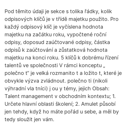
Pod těmito údaji je sekce s tolika řádky, kolik
odpisových klíčů je v třídě majetku použito. Pro
každý odpisový klíč je vyčíslena hodnota
majetku na začátku roku, vypočtené roční
odpisy, doposud zaúčtované odpisy, částka
odpisů k zaúčtování a zůstatková hodnota
majetku na konci roku. 5 klíčů k dobrému řízení
talentů ve společnosti V rámci konceptu „
polečno t“ je velká rozmanito t a ložito t, které je
obvykle výzva zvládnout. polečno ti (nikoli
výhradní vla tníci) j ou y témy, jejich Obsah:
Talent management v obchodním kontextu; 1.
Určete hlavní oblasti školení; 2. Amulet působí
jen tehdy, když ho máte pořád u sebe, a měl by
tedy sloužit jen vám.