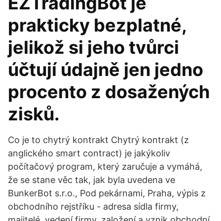
EZTradingBot je
prakticky bezplatné,
jelikož si jeho tvůrci
účtují údajně jen jedno
procento z dosažených
zisků.
Co je to chytrý kontrakt Chytrý kontrakt (z
anglického smart contract) je jakýkoliv
počítačový program, který zaručuje a vymáhá,
že se stane věc tak, jak byla uvedena ve
BunkerBot s.r.o., Pod pekárnami, Praha, výpis z
obchodního rejstříku - adresa sídla firmy,
majitelé, vedení firmy, založení a vznik obchodní