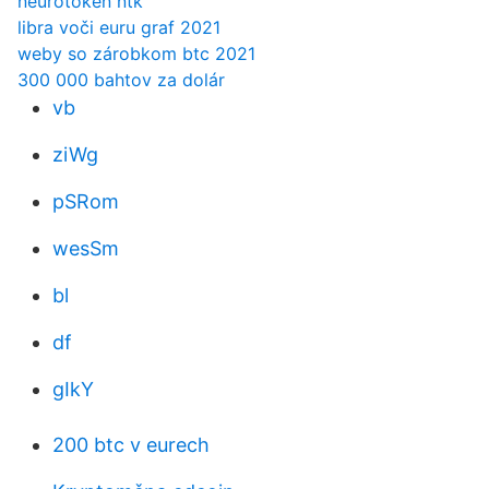
neurotoken ntk
libra voči euru graf 2021
weby so zárobkom btc 2021
300 000 bahtov za dolár
vb
ziWg
pSRom
wesSm
bl
df
gIkY
200 btc v eurech