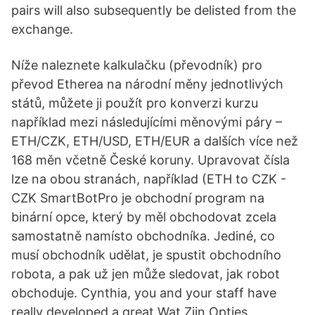
pairs will also subsequently be delisted from the
exchange.
Níže naleznete kalkulačku (převodník) pro
převod Etherea na národní měny jednotlivých
států, můžete ji použít pro konverzi kurzu
například mezi následujícími měnovými páry –
ETH/CZK, ETH/USD, ETH/EUR a dalších více než
168 měn včetně České koruny. Upravovat čísla
lze na obou stranách, například (ETH to CZK -
CZK SmartBotPro je obchodní program na
binární opce, který by měl obchodovat zcela
samostatně namísto obchodníka. Jediné, co
musí obchodník udělat, je spustit obchodního
robota, a pak už jen může sledovat, jak robot
obchoduje. Cynthia, you and your staff have
really developed a great Wat Zijn Opties,