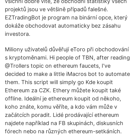
všichni dobře víte, že obchodní statistiky všech
projektů jsou ve většině případů falešné.
EZTradingBot je program na binární opce, který
dokáže obchodovat automaticky bez zásahu
investora.
Miliony uživatelů důvěřují eToro při obchodování
s kryptoměnami. Hi people of TBN, after reading
@Trollers topic on ethereum faucets, I've
decided to make a little iMacros bot to automate
them. This script will simply go Kde koupit
Ethereum za CZK. Ethery můžete koupit také
offline. Ideální je ethereum koupit od někoho,
koho znáte, komu věříte, a kdo vám může v
začátcích poradit. Lidé prodávající ethereum
najdete například na FB skupinách, diskusních
fórech nebo na různých ethereum-setkáních.