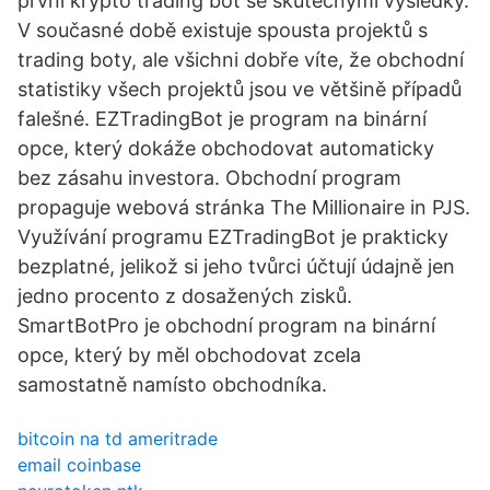
první krypto trading bot se skutečnými výsledky.
V současné době existuje spousta projektů s
trading boty, ale všichni dobře víte, že obchodní
statistiky všech projektů jsou ve většině případů
falešné. EZTradingBot je program na binární
opce, který dokáže obchodovat automaticky
bez zásahu investora. Obchodní program
propaguje webová stránka The Millionaire in PJS.
Využívání programu EZTradingBot je prakticky
bezplatné, jelikož si jeho tvůrci účtují údajně jen
jedno procento z dosažených zisků.
SmartBotPro je obchodní program na binární
opce, který by měl obchodovat zcela
samostatně namísto obchodníka.
bitcoin na td ameritrade
email coinbase