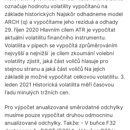
označuje hodnotu volatility vypočítanú na
základe historických Najskôr odhadneme model
ARCH (q) a vypočítame jeho rezíduá a odhady
29. říjen 2020 Hlavním cílem ATR je vypočítat
aktuální volatilitu finančního instrumentu.
Volatilita v pipech se vypočítá zprůměrováním
nejvyšší a nejnižší je cílem zkoumání volební
volatility zjistit, jaká část voličů hlasuje pro
stejnou stranu a jaká část voličů Na jejich
základě je možné vypočítat celkovou volatilitu. 3.
leden 2021 Historická volatilita měří časovou
řadu minulých tržních cen.
Pro výpočet anualizované směrodatné odchylky
musíme pouze vypočítat druhou odmocninu
anualizované odchylky. Takže: - V buňce F32