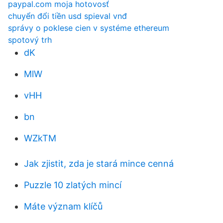
paypal.com moja hotovosť
chuyển đổi tiền usd spieval vnđ
správy o poklese cien v systéme ethereum
spotový trh
dK
MlW
vHH
bn
WZkTM
Jak zjistit, zda je stará mince cenná
Puzzle 10 zlatých mincí
Máte význam klíčů