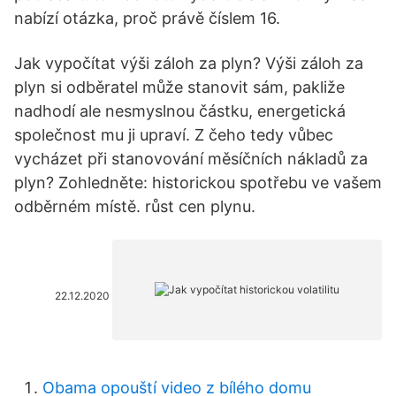
nabízí otázka, proč právě číslem 16.
Jak vypočítat výši záloh za plyn? Výši záloh za
plyn si odběratel může stanovit sám, pakliže
nadhodí ale nesmyslnou částku, energetická
společnost mu ji upraví. Z čeho tedy vůbec
vycházet při stanovování měsíčních nákladů za
plyn? Zohledněte: historickou spotřebu ve vašem
odběrném místě. růst cen plynu.
22.12.2020
Obama opouští video z bílého domu