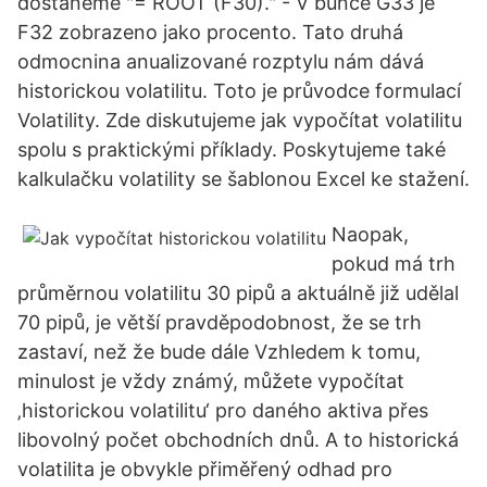
dostaneme "= ROOT (F30)." - V buňce G33 je
F32 zobrazeno jako procento. Tato druhá
odmocnina anualizované rozptylu nám dává
historickou volatilitu. Toto je průvodce formulací
Volatility. Zde diskutujeme jak vypočítat volatilitu
spolu s praktickými příklady. Poskytujeme také
kalkulačku volatility se šablonou Excel ke stažení.
Naopak,
pokud má trh
průměrnou volatilitu 30 pipů a aktuálně již udělal
70 pipů, je větší pravděpodobnost, že se trh
zastaví, než že bude dále Vzhledem k tomu,
minulost je vždy známý, můžete vypočítat
‚historickou volatilitu‘ pro daného aktiva přes
libovolný počet obchodních dnů. A to historická
volatilita je obvykle přiměřený odhad pro